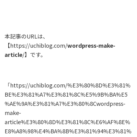
本記事のURLは、
【
https://uchiblog.com/
wordpress-make-
article
/】
です。
「https://uchiblog.com/%E3%80%8D%E3%81%
BE%E3%81%A7%E3%81%8C%E5%9B%BA%E5
%AE%9A%E3%81%A7%E3%80%8Cwordpress-
make-
article%E3%80%8D%E3%81%8C%E6%AF%8E%
E8%A8%98%E4%BA%8B%E3%81%94%E3%81%